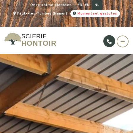
Onze online diensten
FR
EN
NL
Faulx-les-Tombes (Namur)
Momenteel gesloten
SCIERIE
HONTOIR