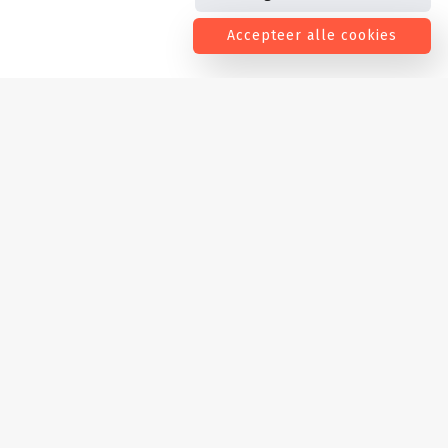
Accepteer alle cookies
GRATIS OFFERTE OP AANVRAAG
Hoofdmenu
De houtzagerij
Timmerwerk
Kader
Parket vloeren
Tuinen
Korrels